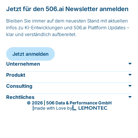
Jetzt für den 506.ai Newsletter anmelden
Bleiben Sie immer auf dem neuesten Stand mit aktuellen
Infos zu KI-Entwicklungen und 506.ai Plattform Updates –
klar und verständlich aufbereitet.
Jetzt anmelden
Unternehmen
Produkt
Über 506.ai
Consulting
Übersicht
Sicherheit
Rechtliches
KI Einführung & Umsetzung
© 2026 | 506 Data & Performance GmbH
KI-Agenten
Jobs
|
made with Love by
Impressum
KI-Kompetenzschulung
KI-Assistenten
Newsletter
AGB & Nutzungsbedingungen
Prompt Engineering Workshop
Features
Kontakt
Datenschutzerklärung