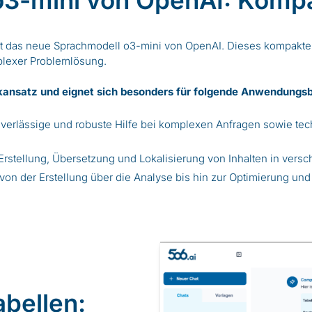
3-mini von OpenAI: Kompak
m ist das neue Sprachmodell o3-mini von OpenAI. Dieses kompakt
lexer Problemlösung.
kansatz und eignet sich besonders für folgende Anwendungsb
uverlässige und robuste Hilfe bei komplexen Anfragen sowie tech
r Erstellung, Übersetzung und Lokalisierung von Inhalten in ver
von der Erstellung über die Analyse bis hin zur Optimierung u
abellen: