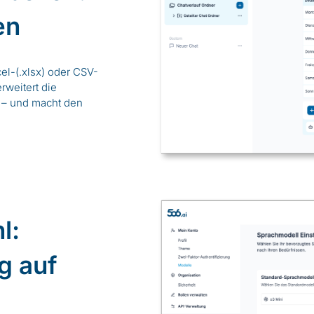
en
cel-(.xlsx) oder CSV-
rweitert die
 – und macht den
l:
g auf