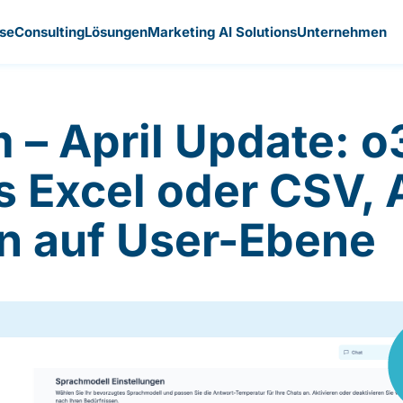
ise
Consulting
Lösungen
Marketing AI Solutions
Unternehmen
m – April Update: o
ls Excel oder CSV,
n auf User-Ebene