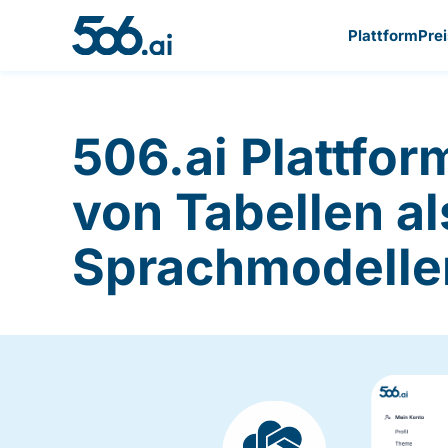
Plattform
Pre
Zum Inhalt springen
506.ai Plattfor
von Tabellen a
Sprachmodelle