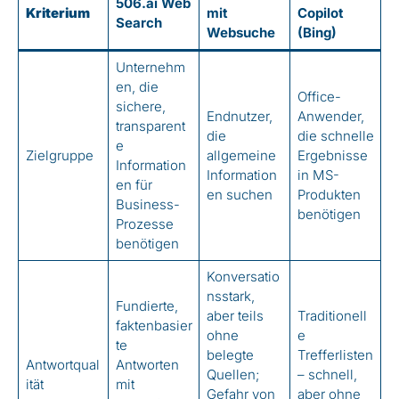
506.ai Web
Kriterium
mit
Copilot
Search
Websuche
(Bing)
Unternehm
en, die
Office-
sichere,
Endnutzer,
Anwender,
transparent
die
die schnelle
e
Zielgruppe
allgemeine
Ergebnisse
Information
Information
in MS-
en für
en suchen
Produkten
Business-
benötigen
Prozesse
benötigen
Konversatio
nsstark,
Fundierte,
aber teils
Traditionell
faktenbasier
ohne
e
te
belegte
Trefferlisten
Antwortqual
Antworten
Quellen;
– schnell,
ität
mit
Gefahr von
aber ohne