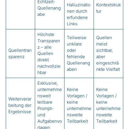
Echtzeit-
Halluzinatio
Kontextstruk
Quellenang
nen durch
tur
abe
erfundene
Links
Höchste
Teilweise
Quellen
Transparen
unklare
meist
z – alle
Quellentran
oder
sichtbar,
Quellen
sparenz
fehlende
aber
direkt
Quellenang
eingeschrä
nachvollzie
aben
nkte Vielfalt
hbar
Exklusive,
unternehme
Keine
Keine
nsweit
Vorlagen /
Vorlagen /
Weiterverar
teilbare
keine
keine
beitung der
Prompt-
unternehme
unternehme
Ergebnisse
und
nsweite
nsweite
Aufgabenvo
Teilbarkeit
Teilbarkeit
rlagen