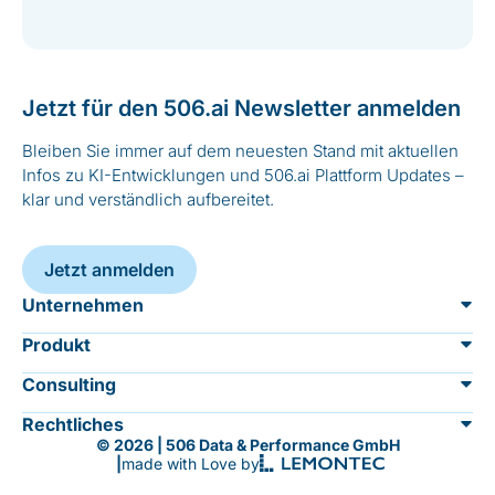
Jetzt für den 506.ai Newsletter anmelden
Bleiben Sie immer auf dem neuesten Stand mit aktuellen
Infos zu KI-Entwicklungen und 506.ai Plattform Updates –
klar und verständlich aufbereitet.
Jetzt anmelden
Unternehmen
Produkt
Über 506.ai
Consulting
Übersicht
Sicherheit
Rechtliches
KI Einführung & Umsetzung
© 2026 | 506 Data & Performance GmbH
KI-Agenten
Jobs
|
made with Love by
Impressum
KI-Kompetenzschulung
KI-Assistenten